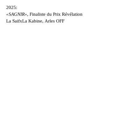
2025:
«SAGNIR»
, Finaliste du Prix Révélation
La SaifxLa Kabine, Arles OFF
2023 :
«SAGNIR»
, Short-list Prix Voltaire de la
Photographie
«SAGNIR»
, finaliste Prix Camera Carla
«SAGNIR»
, Finaliste International Woman in
Photo
Fotógrafo de autor, retratos, documentales, 
reportajes, gastronomía.
giralt.contact@gmail.com
Tel: 06 29 93 49 69
© 2020 por Ophélie Giralt.